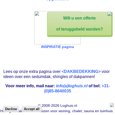
Wilt u een offerte
of teruggebeld worden?
INSPIRATIE pagina
Lees op onze extra pagina over
<DAKBEDEKKING>
voor
ideen over een sedumdak, shingles of dakpannen!
Voor meer info, mail naar:
info(a)loghuis.nl
of bel:
+31-
(0)85-8640035
We gebruiken cookies om ervoor te zorgen dat de weergave van onze
website zo optimaal mogelijk is.
© 2008-2026 Loghuis.nl
Decline
Accept all
Handgemaakte houten huizen voor woning, chalet, sauna en tuinhuis.