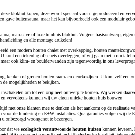
t deze blokhut kopen, deze wordt speciaal voor u geproduceerd en verv
r een gave buitensauna, maar het kan bijvoorbeeld ook een modulair ge
sauna, man-cave of luxe tuinhuis blokhut. Volgens basisontwerp, eigen
 handleiding en alle montage artikelen!
rbeeld een modern houten chalet met overkapping, houten mantelzorgwo
. U kunt een tekening of schets overleggen, of wij gaan met u om tafel
uw, maar ook klim- en boulderwanden zijn tegenwoordig in ons leverpro
ting, keuken of grenen houten raam- en deurkozijnen. U kunt zelf een o
en de mogelijkheden te bekijken.
t inschakelen om tot een origineel ontwerp te komen. Wij werken daarv
uw en vervolgens kunnen wij uw eigen unieke houten huis bouwen.
tijd met onze klanten mee te denken als het aankomt op de realisatie v
n voor de fundering en E+W installaties. Qua garanties volgen wij de 
 om u onbezorgd woongenot te bezorgen.
voor dat we
ecologisch verantwoorde houten huizen
kunnen leveren.
heid
. Bij de productie wordt met recht Nederlandse kwaliteit gekoppeld