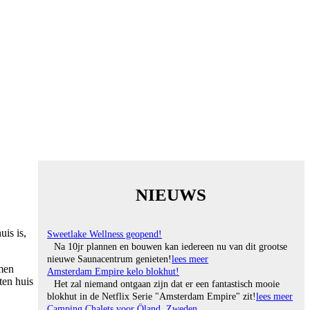
NIEUWS
is is,
Sweetlake Wellness geopend!
Na 10jr plannen en bouwen kan iedereen nu van dit grootse
nieuwe Saunacentrum genieten!
lees meer
mmen
Amsterdam Empire kelo blokhut!
ten huis
Het zal niemand ontgaan zijn dat er een fantastisch mooie
blokhut in de Netflix Serie "Amsterdam Empire" zit!
lees meer
Camping Chalets voor Öland, Zweden