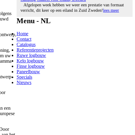
Afgelopen week hebben we weer een prestatie van formaat
verricht, dit keer op een eiland in Zuid Zweden!
lees meer
olgens
bouwd
Menu - NL
Home
 ontwerp,
Contact
Catalogus
Referentieprojecten
ning,
Ruwe logbouw
 om uw
Kelo logbouw
gramma
Finse logbouw
Paneelbouw
ntwerp
Specials
Nieuws
oor
an een
Europese
 Door
 aan het