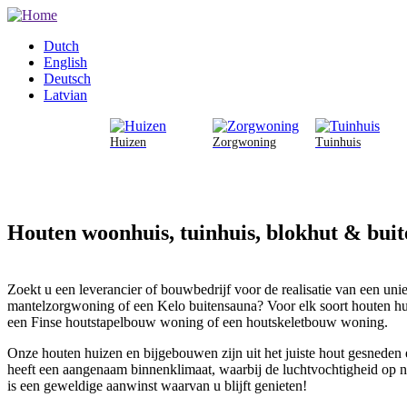
Overslaan
en
Dutch
naar
English
de
Deutsch
inhoud
Latvian
gaan
Huizen
Zorgwoning
Tuinhuis
Houten woonhuis, tuinhuis, blokhut & bui
Zoekt u een leverancier of bouwbedrijf voor de realisatie van een un
mantelzorgwoning of een Kelo buitensauna? Voor elk soort houten huis
een Finse houtstapelbouw woning of een houtskeletbouw woning.
Onze houten huizen en bijgebouwen zijn uit het juiste hout gesneden 
heeft een aangenaam binnenklimaat, waarbij de luchtvochtigheid op n
is een geweldige aanwinst waarvan u blijft genieten!