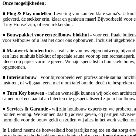
Onze mogelijkheden;
■ Plug & Play modellen
. Levering van kant en klare sauna's. U kun
geleverd, de stekker erin, klaar en genieten maar! Bijvoorbeeld voo
'Tiny House' zijn, of een trekkershut.
■ Bouwpakket voor een zelfbouw blokhut
- voor een fraaie buiten
voor zelfbouw of u laat het door ons opbouwen. Inclusief uitgebreide
■ Maatwerk houten huis
- realisatie van uw eigen ontwerp, bijvoo
een luxe tuinhuis blokhut of speciale sauna voor op een recreatiepark
ideeën op papier vorm te geven. We zijn specialist in houtskeletbo
opgenomen.
■ Interieurbouw
- voor bijvoorbeeld een professionele sauna inrich
insturen, of wij gaan eerst met u om tafel om de ideeën te bespreken 
■ Turn Key bouwen -
indien wenselijk kunnen wij ook een architec
samen met een aantal architecten die gespecialiseerd zijn in houtbo
■ Services & Garantie
- wij zijn houtbouw experts en we proberen al
houten woning. We kunnen daarbij advies geven, cq partijen advisere
norm die voor de bouw geldt en zullen wij alles in het werk stellen
In Letland neemt de hoeveelheid bos jaarlijks nog toe en dat zorgt er
onze bouwmethode hebben onze houten huizen een
hoge duurzaam