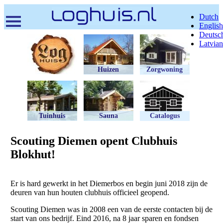
Overslaan
Dutch
en
English
naar
Deutsc
de
Latvian
inhoud
gaan
Huizen
Zorgwoning
Tuinhuis
Sauna
Catalogus
Scouting Diemen opent Clubhuis
Blokhut!
Er is hard gewerkt in het Diemerbos en begin juni 2018 zijn de
deuren van hun houten clubhuis officieel geopend.
Scouting Diemen was in 2008 een van de eerste contacten bij de
start van ons bedrijf. Eind 2016, na 8 jaar sparen en fondsen