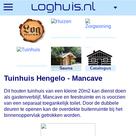
Overslaan
en
naar
de
inhoud
gaan
Huizen
Zorgwoning
Tuinhuis
Sauna
Catalogus
Tuinhuis Hengelo - Mancave
Dit houten tuinhuis van een kleine 20m2 kan dienst doen
als gastenverblijf, Mancave en feestruimte en is voorzien
van een separaat toegankelijk toilet. Door de dubbele
deuren te openen kan de overdekte buitenruimte bij het
binnenoppervlak getrokken worden.